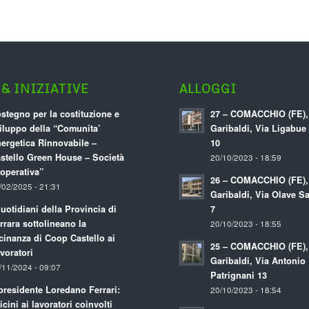
& INIZIATIVE
ALLOGGI
stegno per la costituzione e
27 – COMACCHIO (FE),
iluppo della “Comunita’
Garibaldi, Via Ligabu
ergetica Rinnovabile –
10
stello Green House – Società
20/10/2023 - 18:59
operativa”
26 – COMACCHIO (FE),
/02/2025 - 21:31
Garibaldi, Via Olave Sa
quotidiani della Provincia di
7
rrara sottolineano la
20/10/2023 - 18:55
cinanza di Coop Castello ai
25 – COMACCHIO (FE),
voratori
Garibaldi, Via Antonio
/11/2024 - 09:07
Patrignani 13
 presidente Loredano Ferrari:
20/10/2023 - 18:54
icini ai lavoratori coinvolti