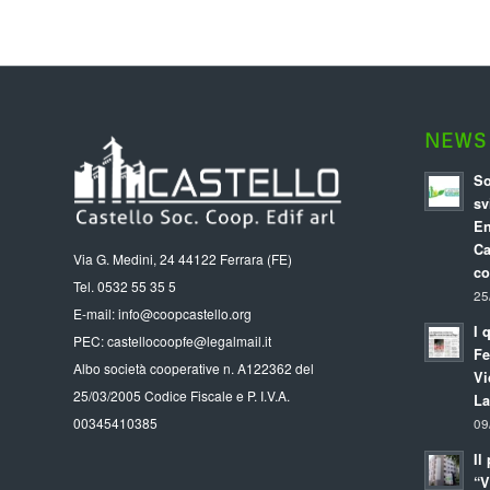
NEWS 
So
sv
En
Ca
Via G. Medini, 24 44122 Ferrara (FE)
co
Tel. 0532 55 35 5
25
E-mail: info@coopcastello.org
I 
PEC: castellocoopfe@legalmail.it
Fe
Albo società cooperative n. A122362 del
Vi
25/03/2005 Codice Fiscale e P. I.V.A.
La
00345410385
09
Il
“V