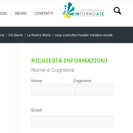
GGI
NEWS
CONTATTI
me
/
Chi Siamo
/
La Nostra Storia
/
coop-costruttori-header-iniziative-sociali
RICHIESTA INFORMAZIONI
Nome e Cognome
Nome
Cognome
Email