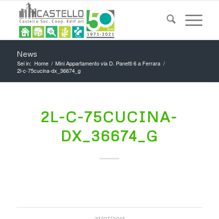
News
Sei in:
Home
/
Mini Appartamento via D. Panetti 6 a Ferrara
/
2l-c-75cucina-dx_36674_g
2L-C-75CUCINA-
DX_36674_G
27/07/2014