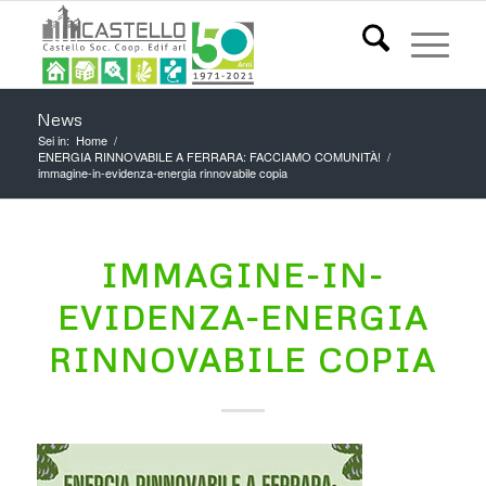
News
Sei in:
Home
/
ENERGIA RINNOVABILE A FERRARA: FACCIAMO COMUNITÀ!
/
immagine-in-evidenza-energia rinnovabile copia
IMMAGINE-IN-
EVIDENZA-ENERGIA
RINNOVABILE COPIA