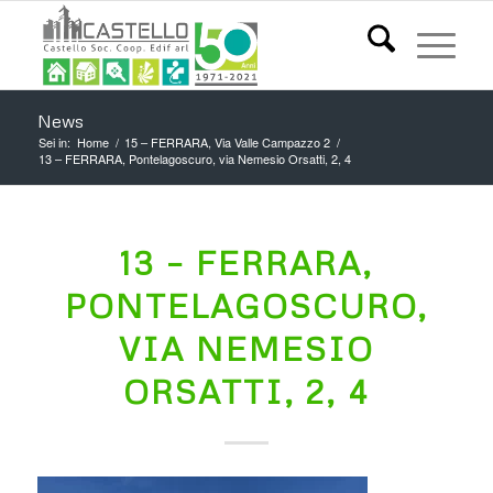
News
Sei in:
Home
/
15 – FERRARA, Via Valle Campazzo 2
/
13 – FERRARA, Pontelagoscuro, via Nemesio Orsatti, 2, 4
13 – FERRARA,
PONTELAGOSCURO,
VIA NEMESIO
ORSATTI, 2, 4